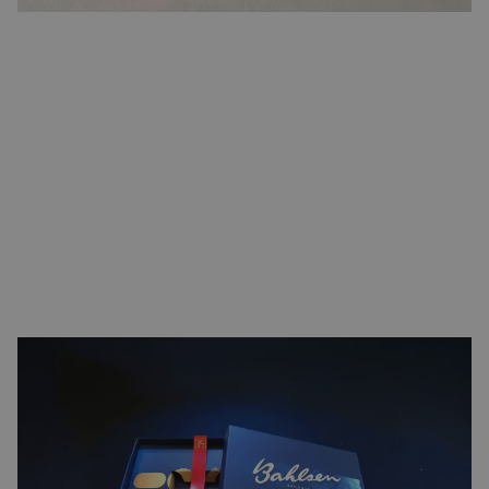
Massief karton
Het zwaarste en meest luxe materiaal. Bestaat uit
meerdere geperste lagen en geeft een premium gevoel.
Wordt gebruikt voor geschenkdozen, sieradendozen,