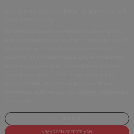
Kartonnen doosjes laten maken voor elk
type verpakking
Kartonnen doosjes zijn een veelzijdige oplossing voor
productverpakkingen, verzending en retailpresentatie. Of
je nu doosjes wilt laten maken voor e-commerce,
winkels of promotionele toepassingen, karton biedt een
sterke en duurzame basis. We ontwikkelen kartonnen
verpakkingen op maat, volledig afgestemd op jouw
product en merk. Van eenvoudige doosjes tot luxe
afwerkingen, altijd met oog voor uitstraling, bescherming
en efficiëntie.
MAIL ONS
VRAAG EEN OFFERTE AAN