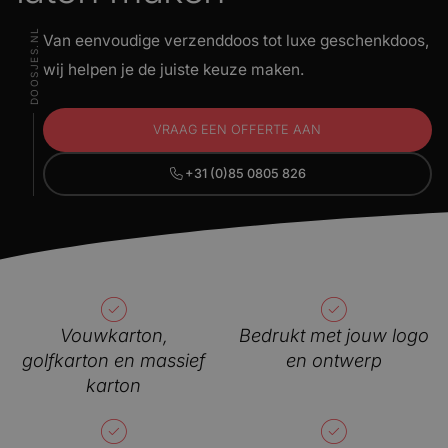
DOOSJES.NL
 ons
Van eenvoudige verzenddoos tot luxe geschenkdoos,
wij helpen je de juiste keuze maken.
 updates
VRAAG EEN OFFERTE AAN
tact
+31 (0)85 0805 826
Vouwkarton,
Bedrukt met jouw logo
golfkarton en massief
en ontwerp
karton