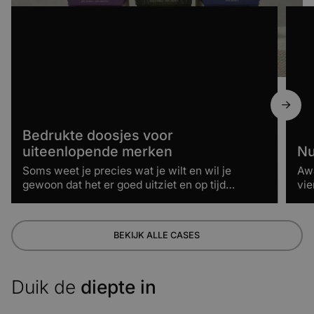
Bedrukte doosjes voor
uiteenlopende merken
N
Soms weet je precies wat je wilt en wil je
Awa
gewoon dat het er goed uitziet en op tijd
vie
geleverd wordt. Daar zijn we ook voor.
Bedrukte doosjes voor uiteenlopende merken
Nuud
BEKIJK ALLE CASES
Duik de
diepte in