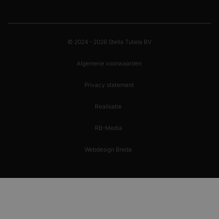
© 2024 - 2026 Stella Tutela BV
Algemene voorwaarden
Privacy statement
Realisatie
RB-Media
Webdesign Breda