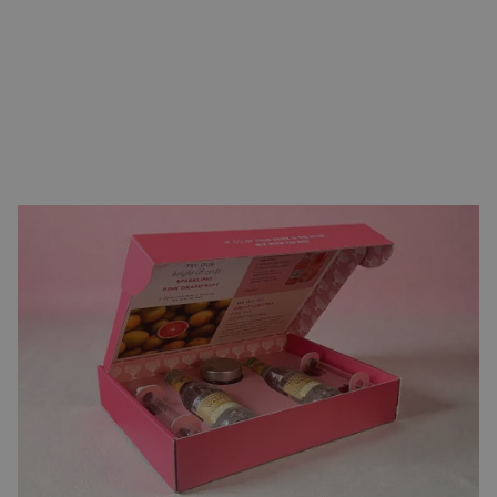
Golfkarton
Stevig en schokbestendig dankzij de gegolfde
tussenlaag. De standaardkeuze voor
verzendverpakkingen en e-commerce dozen. Ook goed
te bedrukken voor een sterke merkbeleving bij de
ontvanger.
MEER OVER GOLFKARTONNEN DOZEN