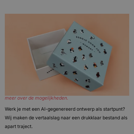
Standaard of op maat?
Voor kleine oplages of snelle starts kun je kiezen uit
vaste modellen die direct te bestellen zijn via onze
webshop. Past een standaard formaat niet goed bij jouw
product? Dan ontwikkelen we een doosje op maat,
precies afgestemd op jouw afmetingen, constructie en
uitstraling.
Nog niet zeker of kleine oplage bij jou past?
Lees eerst
meer over de mogelijkheden.
Werk je met een AI-gegenereerd ontwerp als startpunt?
Wij maken de vertaalslag naar een drukklaar bestand als
apart traject.