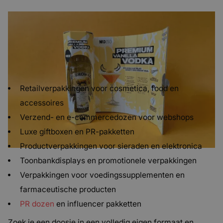
Waarvoor worden kartonnen doosjes
gebruikt?
Kartonnen verpakkingen worden ingezet voor vrijwel elk
type product en toepassing:
Retailverpakkingen voor cosmetica, food en
accessoires
Verzend- en e-commercedozen voor webshops
Luxe giftboxen en PR-pakketten
Productverpakkingen voor sieraden en elektronica
Toonbankdisplays en promotionele verpakkingen
Verpakkingen voor voedingssupplementen en
farmaceutische producten
PR dozen
en influencer pakketten
Zoek je een doosje in een volledig eigen formaat en