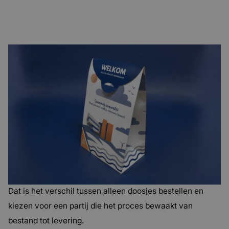
Het verschil met standaard online
aanbieders
Je bestelt online, maar je krijgt geen anonieme
drukwerkservice.
Wij controleren je bestand technisch, communiceren
helder en zorgen dat jouw doosjes professioneel worden
geproduceerd. Ook bij kleine oplages krijg je de kwaliteit
en persoonlijke begeleiding die bij dit soort werk past.
Dat is het verschil tussen alleen doosjes bestellen en
kiezen voor een partij die het proces bewaakt van
bestand tot levering.