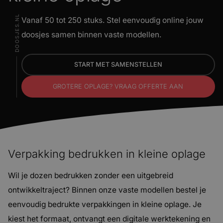
DOOSJES.NL
 ons
Vanaf 50 tot 250 stuks. Stel eenvoudig online jouw
doosjes samen binnen vaste modellen.
 updates
START MET SAMENSTELLEN
tact
GROTERE OPLAGE? VRAAG OFFERTE AAN
Verpakking bedrukken in kleine oplage
Wil je dozen bedrukken zonder een uitgebreid
ontwikkeltraject? Binnen onze vaste modellen bestel je
eenvoudig bedrukte verpakkingen in kleine oplage. Je
kiest het formaat, ontvangt een digitale werktekening en