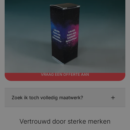
Grotere oplage of volledig maatwerk
nodig?
Wil je meer dan 250 stuks laten produceren of heb je
specifieke wensen in formaat of constructie? Bekijk dan
onze pagina over kartonnen verpakkingen op maat of
vraag direct een offerte aan.
BEKIJK VERPAKKINGEN OP MAAT
VRAAG EEN OFFERTE AAN
Zoek ik toch volledig maatwerk?
Vertrouwd door sterke merken