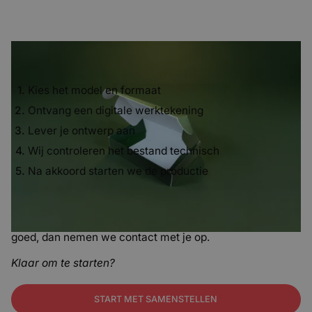
Hoe werkt het?
Kies het model en formaat
Ontvang een digitale werktekening
Lever je ontwerp aan
Wij controleren het bestand technisch
Na akkoord starten we de productie
We controleren of je bestand technisch correct is. Is alles
in orde? Dan gaan we direct produceren. Is er iets niet
goed, dan nemen we contact met je op.
Klaar om te starten?
START MET SAMENSTELLEN