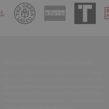
Doosjes bedrukken in kleine oplage
Doosjes bedrukken in kleine oplage is ideaal wanneer je
snel wilt schakelen of kleinere aantallen nodig hebt. Via
vaste modellen stel je eenvoudig jouw verpakking samen
en bestel je vanaf 50 stuks. Zo combineer je flexibiliteit
met een professionele uitstraling. Perfect voor startende
merken, testproducten of tijdelijke acties.