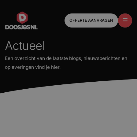
n doosjes
OFFERTE AANVRAGEN
 vouwkarton
 golfkarton
Actueel
en luxe doosjes
Een overzicht van de laatste blogs, nieuwsberichten en
opleveringen vind je hier.
s & Inlays
Twijfel je tussen een magneetdoos en een luxe alternatief
nbank displays
erpakkingen
eelden
iews