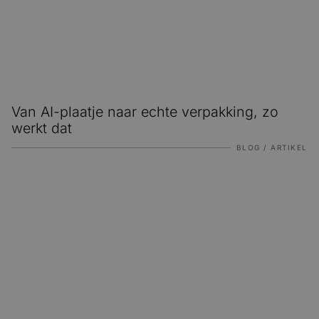
Van AI-plaatje naar echte verpakking, zo
werkt dat
BLOG / ARTIKEL
Verpakkingstrends 2026: wat betekent dit voor jouw ver