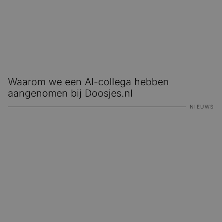
Waarom we een AI-collega hebben
aangenomen bij Doosjes.nl
NIEUWS
Van AI-plaatje naar echte verpakking, zo werkt dat