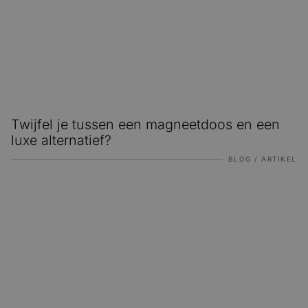
 ons
 updates
tact
Twijfel je tussen een magneetdoos en een
luxe alternatief?
BLOG / ARTIKEL
Landal kiest Doosjes.nl voor complete PR-box