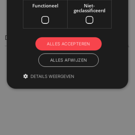
Functioneel
Niet-
geclassificeerd
De verpakkingsafdeling
ALLES ACCEPTEREN
BLOG / ARTIKEL
Spring Packaging in de uitzending bij 'De Barometer'
ALLES AFWIJZEN
DETAILS WEERGEVEN