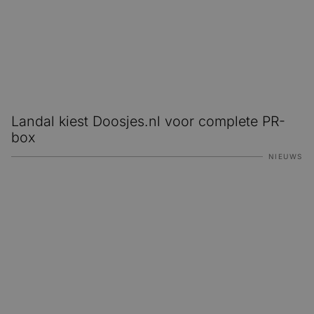
Landal kiest Doosjes.nl voor complete PR-
box
NIEUWS
Waarom we een AI-collega hebben aangenomen bij Doosj