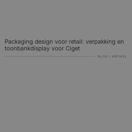
Packaging design voor retail: verpakking en
toonbankdisplay voor Ciget
BLOG / ARTIKEL
EUDR en verpakkingen: wat betekent deze nieuwe wetge