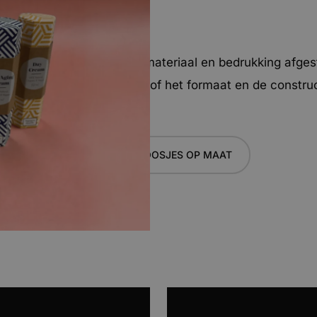
 sample
voorstel uit: constructie, materiaal en bedrukking afges
sample om te controleren of het formaat en de construc
zijn kosten aan verbonden.
 DESIGN
MEER OVER DOOSJES OP MAAT