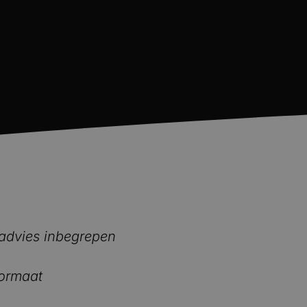
kadvies inbegrepen
ormaat