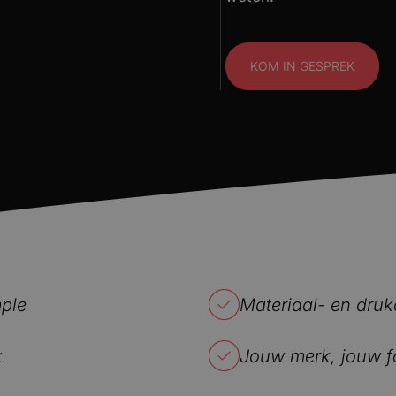
KOM IN GESPREK
ple
Materiaal- en dru
k
Jouw merk, jouw f