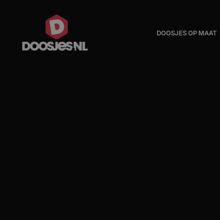
Massief kartonnen luxe doosjes
er
DOOSJES OP MAAT
Interieurs & Inlays
Kartonnen toonbank displays
Duurzame verpakkingen
Voorbeelden
Reviews
Over ons
Nieuws & updates
Contact