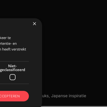
×
keer te
tentie- en
 heeft verstrekt
Niet-
geclassificeerd
Ascis
 PR-campagne, 50 stuks, Japanse inspiratie
ACCEPTEREN