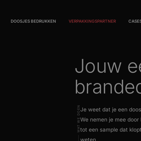
DOOSJES BEDRUKKEN
VERPAKKINGSPARTNER
CASE
Jouw e
brande
WAT WE DOEN
Je weet dat je een doos
We nemen je mee door he
tot een sample dat klopt
weten.