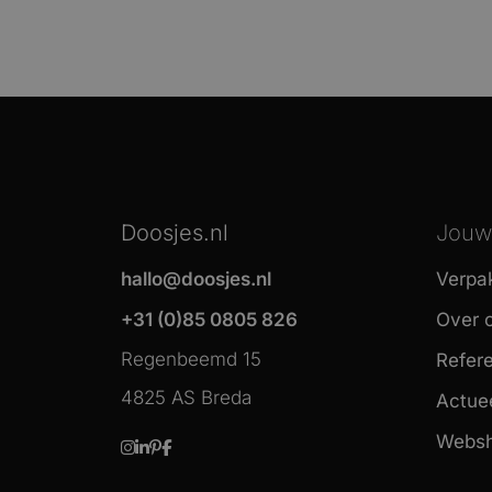
Doosjes.nl
Jouw 
hallo@doosjes.nl
Verpa
+31 (0)85 0805 826
Over 
Regenbeemd 15
Refere
4825 AS Breda
Actue
Websh
Instagram
LinkedIn
Pinterest
Facebook