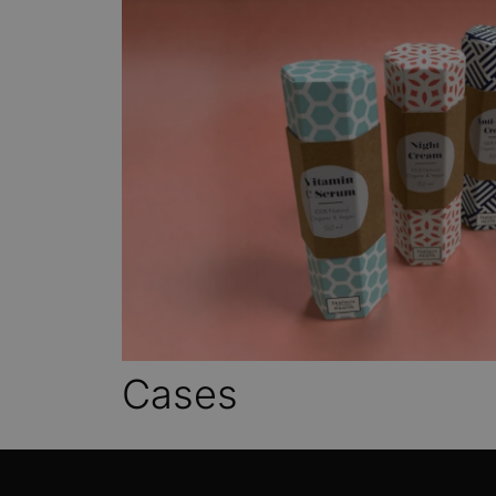
Van gesprek naar
Na de briefing werken we een 
ontvangt eerst een onbedrukt 
sample is ook mogelijk, daar 
BEKIJK MEER OVER PACKAGING
Cases